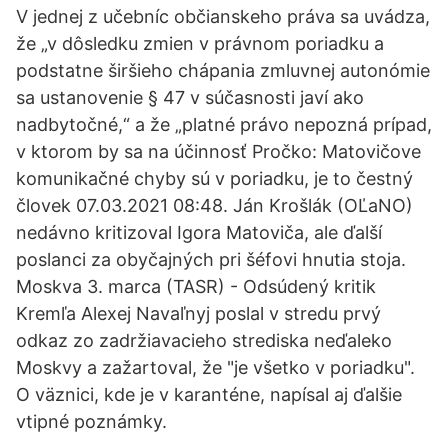
V jednej z učebníc občianskeho práva sa uvádza,
že „v dôsledku zmien v právnom poriadku a
podstatne širšieho chápania zmluvnej autonómie
sa ustanovenie § 47 v súčasnosti javí ako
nadbytočné,“ a že „platné právo nepozná prípad,
v ktorom by sa na účinnosť Pročko: Matovičove
komunikačné chyby sú v poriadku, je to čestný
človek 07.03.2021 08:48. Ján Krošlák (OĽaNO)
nedávno kritizoval Igora Matoviča, ale ďalší
poslanci za obyčajných pri šéfovi hnutia stoja.
Moskva 3. marca (TASR) - Odsúdený kritik
Kremľa Alexej Navaľnyj poslal v stredu prvý
odkaz zo zadržiavacieho strediska neďaleko
Moskvy a zažartoval, že "je všetko v poriadku".
O väznici, kde je v karanténe, napísal aj ďalšie
vtipné poznámky.