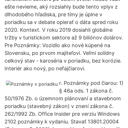
ešte nevieme, aký rozsiahly bude tento vplyv z
dlhodobého hľadiska, pre tímy je úplne v
poriadku sa v debate opierať o dáta spred roku
2020. Kontext. V roku 2019 dosiahli globálne
tržby v turistickom sektore až 9 biliónov dolárov.
Pre Poznámky: Vozidlo ako nové kúpené na
Slovensku, po prvom majiteľovi. Veľmi solídny
celkový stav - karoséria v poriadku, bez korózie.
Interiér ako nový, po nefajčiarovi.
r. Poznámky pod čiarou: 1)
§ 46a ods. 1 zákona č.
50/1976 Zb. o územnom plánovaní a stavebnom
poriadku (stavebný zákon) v znení zákona č.
262/1992 Zb. Office Insider pre verziu Windows
2102 poznámky k vydaniu. Stavať 13801.20004