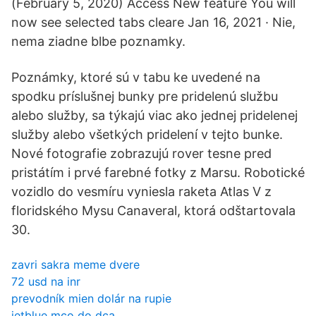
(February 5, 2020) Access New feature You will
now see selected tabs cleare Jan 16, 2021 · Nie,
nema ziadne blbe poznamky.
Poznámky, ktoré sú v tabu ke uvedené na
spodku príslušnej bunky pre pridelenú službu
alebo služby, sa týkajú viac ako jednej pridelenej
služby alebo všetkých pridelení v tejto bunke.
Nové fotografie zobrazujú rover tesne pred
pristátím i prvé farebné fotky z Marsu. Robotické
vozidlo do vesmíru vyniesla raketa Atlas V z
floridského Mysu Canaveral, ktorá odštartovala
30.
zavri sakra meme dvere
72 usd na inr
prevodník mien dolár na rupie
jetblue mco do dca