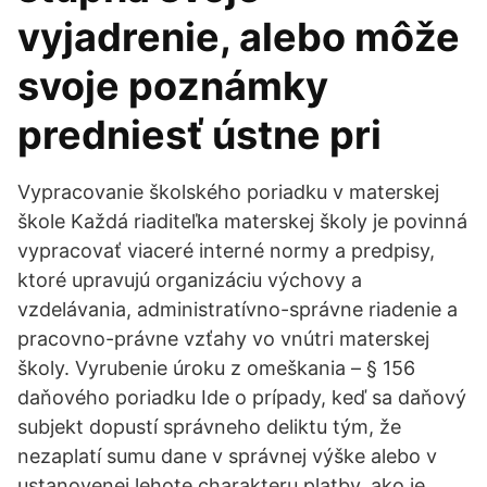
vyjadrenie, alebo môže
svoje poznámky
predniesť ústne pri
Vypracovanie školského poriadku v materskej
škole Každá riaditeľka materskej školy je povinná
vypracovať viaceré interné normy a predpisy,
ktoré upravujú organizáciu výchovy a
vzdelávania, administratívno-správne riadenie a
pracovno-právne vzťahy vo vnútri materskej
školy. Vyrubenie úroku z omeškania – § 156
daňového poriadku Ide o prípady, keď sa daňový
subjekt dopustí správneho deliktu tým, že
nezaplatí sumu dane v správnej výške alebo v
ustanovenej lehote charakteru platby, ako je