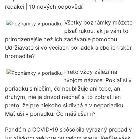
redakci | 10 nových odpovědí.
Všetky poznámky môžete
písať rukou, ak je vám to
prirodzenejšie než ich zadávanie pomocou
Udržiavate si vo veciach poriadok alebo ich skôr
hromadíte?
Preto vždy záleží na
tvojom názore. Pokiaľ si v
poriadku s niečím, čo neubližuje ani tebe, ani
druhým, nie je dôvod nechať si to zobrať len
preto, že pre niekoho si divná a v neporiadku.
Mať uši v poriadku. Čo máš ušami?
Pandémia COVID-19 spôsobila výrazný prepad v
turistickom sektore po celom svete. Keďže však