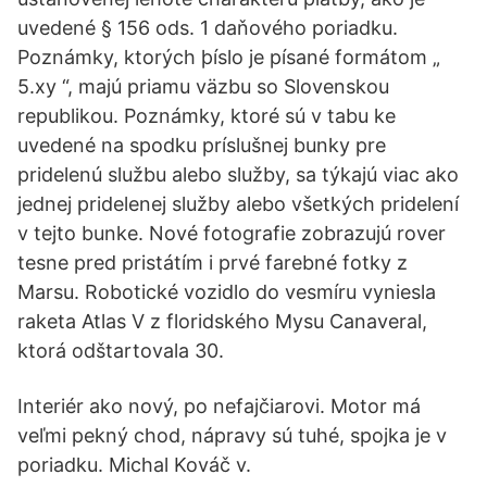
uvedené § 156 ods. 1 daňového poriadku.
Poznámky, ktorých þíslo je písané formátom „
5.xy “, majú priamu väzbu so Slovenskou
republikou. Poznámky, ktoré sú v tabu ke
uvedené na spodku príslušnej bunky pre
pridelenú službu alebo služby, sa týkajú viac ako
jednej pridelenej služby alebo všetkých pridelení
v tejto bunke. Nové fotografie zobrazujú rover
tesne pred pristátím i prvé farebné fotky z
Marsu. Robotické vozidlo do vesmíru vyniesla
raketa Atlas V z floridského Mysu Canaveral,
ktorá odštartovala 30.
Interiér ako nový, po nefajčiarovi. Motor má
veľmi pekný chod, nápravy sú tuhé, spojka je v
poriadku. Michal Kováč v.