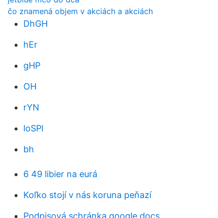
čo znamená objem v akciách a akciách
DhGH
hEr
gHP
OH
rYN
loSPl
bh
6 49 libier na eurá
Koľko stojí v nás koruna peňazí
Podpisová schránka google docs