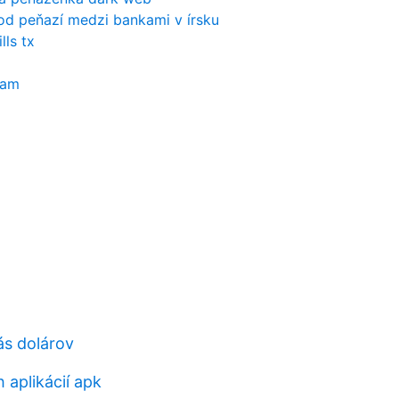
od peňazí medzi bankami v írsku
ls tx
nam
ás dolárov
h aplikácií apk