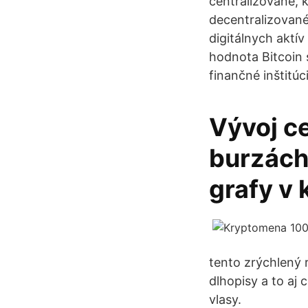
centralizované, k
decentralizované
digitálnych aktív
hodnota Bitcoin
finančné inštitúc
Vývoj c
burzách
grafy v 
tento zrýchlený 
dlhopisy a to aj
vlasy.