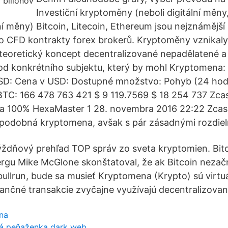
Investiční kryptoměny (neboli digitální měny,
ní měny) Bitcoin, Litecoin, Ethereum jsou nejznámějš
ro CFD kontrakty forex brokerů. Kryptoměny vznikal
eoretický koncept decentralizované nepadělatené a 
od konkrétního subjektu, který by mohl Kryptomena:
USD: Cena v USD: Dostupné množstvo: Pohyb (24 hod
n: BTC: 166 478 763 421 $ 9 119.7569 $ 18 254 737 Zca
na 100% HexaMaster 1 28. novembra 2016 22:22 Zcas
-podobná kryptomena, avšak s pár zásadnými rozdiel
týždňový prehľad TOP správ zo sveta kryptomien. Bi
rgu Mike McGlone skonštatoval, že ak Bitcoin nezač
bullrun, bude sa musieť Kryptomena (Krypto) sú virtu
ančné transakcie zvyčajne využívajú decentralizovane
na
ová peňaženka dark web