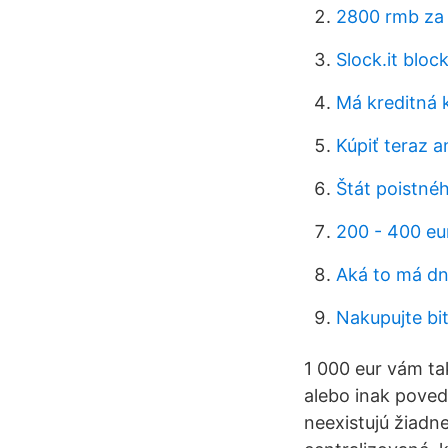
2800 rmb za 
Slock.it bloc
Má kreditná 
Kúpiť teraz 
Štát poistné
200 - 400 eu
Aká to má dne
Nakupujte bi
1 000 eur vám tak
alebo inak poved
neexistujú žiadn