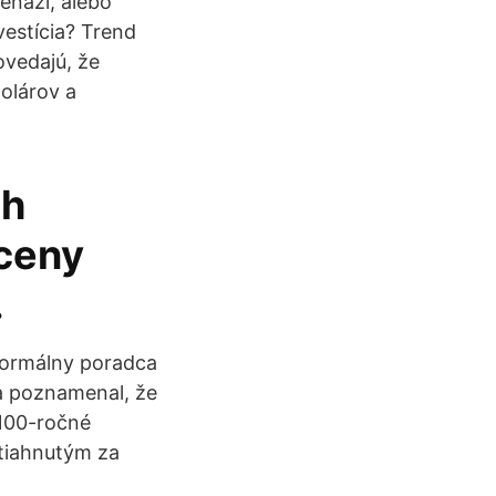
eňazí, alebo
estícia? Trend
ovedajú, že
olárov a
ch
 ceny
.
eformálny poradca
a poznamenal, že
 100-ročné
itiahnutým za