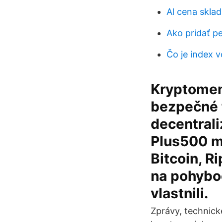
Al cena skla
Ako pridať p
Čo je index vo
Kryptomena
bezpečné 
decentrali
Plus500 m
Bitcoin, R
na pohyboc
vlastnili.
Zprávy, technick