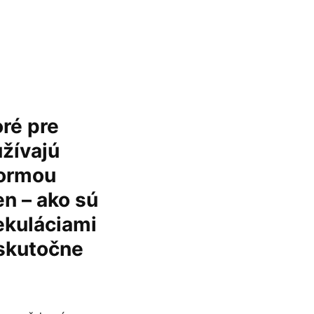
ré pre
žívajú
formou
n – ako sú
pekuláciami
 skutočne