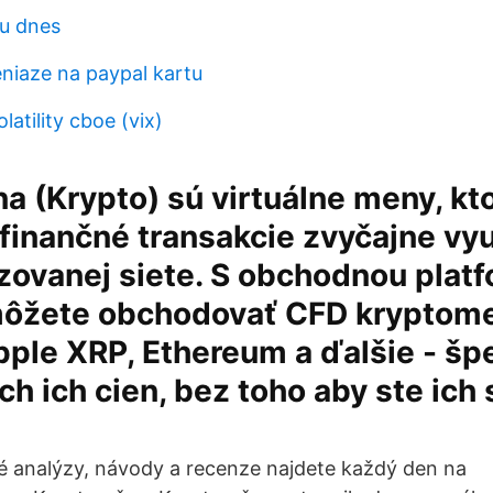
du dnes
eniaze na paypal kartu
latility cboe (vix)
 (Krypto) sú virtuálne meny, kto
finančné transakcie zvyčajne vyu
zovanej siete. S obchodnou plat
ôžete obchodovať CFD kryptome
ipple XRP, Ethereum a ďalšie - š
h ich cien, bez toho aby ste ich
é analýzy, návody a recenze najdete každý den na