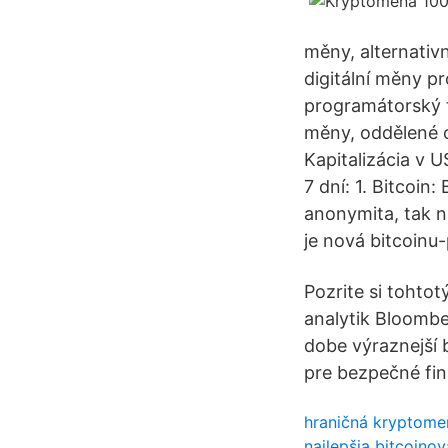
měny, alternativ
digitální měny p
programátorský t
měny, oddělené 
Kapitalizácia v 
7 dní: 1. Bitcoi
anonymita, tak 
je nová bitcoinu
Pozrite si tohto
analytik Bloombe
dobe výraznejší 
pre bezpečné fin
hraničná kryptome
najlepšia bitcoin