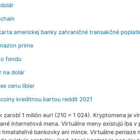
dolár
kchain
karta americkej banky zahraničné transakčné poplat
amazon prime
ho fondu
r na dolár
s cenu libier
tcoiny kreditnou kartou reddit 2021
 zarobí 1 milión eur! (210 = 1 024). Kryptomena je v
ané internetová mena. Virtuálne meny existujú iba v 
e hmatateľné bankovky ani mince. Virtuálne peniaze