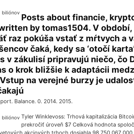
Posts about financie, kryp
 written by tomas1504. V období,
äť raz pokúša vstať z mŕtvych a 
encov čaká, kedy sa ‘otočí karta’
 v zákulisí pripravujú niečo, čo
s o krok bližšie k adaptácii med
 Vstup na verejné burzy je udalos
čakajú
port. Balance. 0. 2014. 2015.
Tyler Winklevoss: Trhová kapitalizácia Bitc
prekročiť úroveň $7 Celková hodnota spoloč
vetových akciových trhoch dosiahla 98 750 067 000 