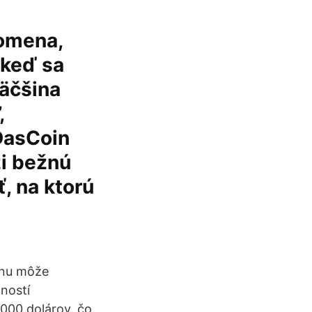
tomena,
 keď sa
väčšina
,
 DasCoin
zi bežnú
ť, na ktorú
oinu môže
ností
000 dolárov, čo