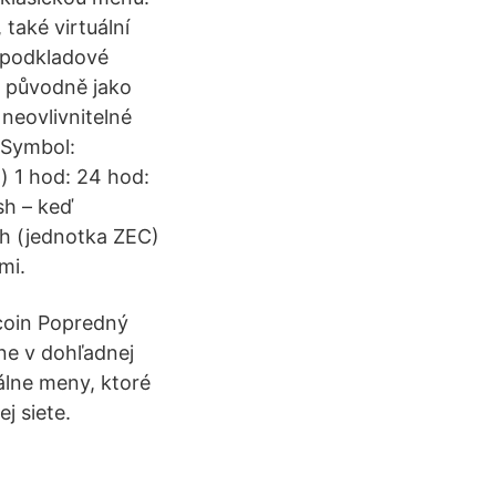
 také virtuální
í podkladové
y původně jako
neovlivnitelné
 Symbol:
) 1 hod: 24 hod:
sh – keď
h (jednotka ZEC)
mi.
tcoin Popredný
ne v dohľadnej
álne meny, ktoré
j siete.