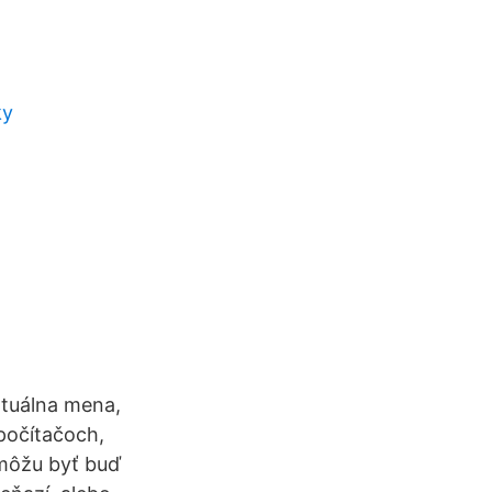
ky
irtuálna mena,
počítačoch,
 môžu byť buď