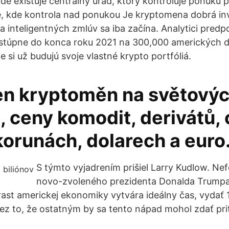
de existuje centrálny úrad, ktorý kontroluje ponuku p
, kde kontrola nad ponukou Je kryptomena dobrá inv
 a inteligentných zmlúv sa iba začína. Analytici predp
 stúpne do konca roku 2021 na 300,000 amerických d
ie si už budujú svoje vlastné krypto portfóliá.
en kryptoměn na světový
, ceny komodit, derivátů,
korunách, dolarech a euro
S týmto vyjadrením prišiel Larry Kudlow. N
novo-zvoleného prezidenta Donalda Trump
rast americkej ekonomiky vytvára ideálny čas, vydať
 cez to, že ostatným by sa tento nápad mohol zdať pr