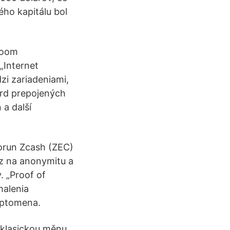
ého kapitálu bol
boom
„Internet
zi zariadeniami,
árd prepojených
 a další
korun Zcash (ZEC)
az na anonymitu a
. „Proof of
halenia
ryptomena.
 klasickou měnu.