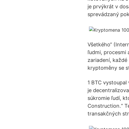
je prvýkrát v do
sprevádzaný pok
Všetkého“ (Intern
ľudmi, procesmi 
zariadení, každé 
kryptoměny se s
1 BTC vystoupal 
je decentralizov
súkromie ľudí, kt
Construction.“ T
transakčných str