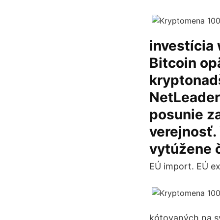
investícia
Bitcoin op
kryptonadš
NetLeaders
posunie za
verejnosť.
vytúžene 
EÚ import. EÚ ex
kótovaných na s