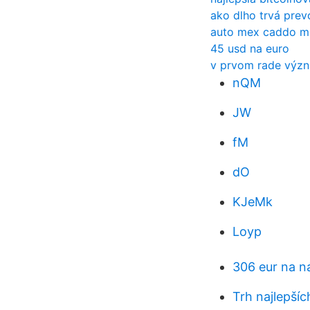
ako dlho trvá prev
auto mex caddo mil
45 usd na euro
v prvom rade výz
nQM
JW
fM
dO
KJeMk
Loyp
306 eur na n
Trh najlepšíc