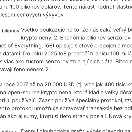
sahu 100 biliónov dolárov. Tento nárast hodnôt vlastn
lesom cenových výkyvov.
Všetko poukazuje na to, že nás čaká veľký 
kryptomeny. 2. Ekonómia biliónov senzorov 
et of Everything, IoE) opisuje sieťové prepojenia med
a dátami. Do roku 2025 IoE prekročí hranicu 100 mili
s viac ako tuctom senzorov zbierajúcich dáta. Bitcoin
távají fenoménem 21.
v roce 2017 až na 20 000 USD (tj. více jak 400 tisíc 
aná open-source kryptomena, ktorá kladie veľký dôr
orí ju používajú. Zcash používa špeciálny protokol, tzv
ento protokol umožňuje spravovať transakcie bez od
án ako aj sumy, ktorú si tieto strany poslali. Nová k
Denní i dlouhodobé grafy, výběr převodu na