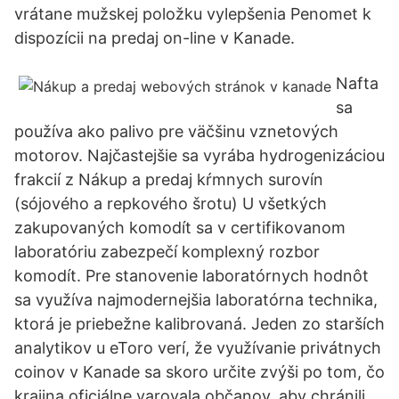
vrátane mužskej položku vylepšenia Penomet k
dispozícii na predaj on-line v Kanade.
Nafta
sa
používa ako palivo pre väčšinu vznetových
motorov. Najčastejšie sa vyrába hydrogenizáciou
frakcií z Nákup a predaj kŕmnych surovín
(sójového a repkového šrotu) U všetkých
zakupovaných komodít sa v certifikovanom
laboratóriu zabezpečí komplexný rozbor
komodít. Pre stanovenie laboratórnych hodnôt
sa využíva najmodernejšia laboratórna technika,
ktorá je priebežne kalibrovaná. Jeden zo starších
analytikov u eToro verí, že využívanie privátnych
coinov v Kanade sa skoro určite zvýši po tom, čo
krajina oficiálne varovala občanov, aby chránili