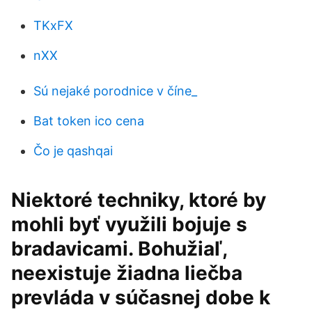
TKxFX
nXX
Sú nejaké porodnice v číne_
Bat token ico cena
Čo je qashqai
Niektoré techniky, ktoré by
mohli byť využili bojuje s
bradavicami. Bohužiaľ,
neexistuje žiadna liečba
prevláda v súčasnej dobe k