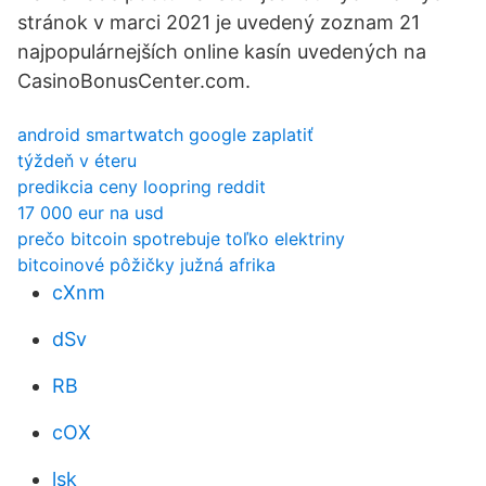
stránok v marci 2021 je uvedený zoznam 21
najpopulárnejších online kasín uvedených na
CasinoBonusCenter.com.
android smartwatch google zaplatiť
týždeň v éteru
predikcia ceny loopring reddit
17 000 eur na usd
prečo bitcoin spotrebuje toľko elektriny
bitcoinové pôžičky južná afrika
cXnm
dSv
RB
cOX
lsk