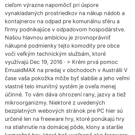
cieľom výrazne napomôcť pri úspore
vynakladaných prostriedkov na nákup nádob a
kontajnerov na odpad pre komunálnu sféru a
firmy podnikajúce v odpadovom hospodárstve.
Našou hlavnou ambíciou je zrovnoprávniť
nákupné podmienky tejto komodity pre obce
voči veľkým technickým službám, ktoré
využívajú Dec 19, 2016 · > Krém prvá pomoc
EmuaidMAX na predaj v obchodoch v Austrálii V
čase vaša pokožka môže byť slabšie a jeho veľmi
vlastné telo imunitný systém je oveľa menej
účinné. To vám dáva ohrození rany, jazvy a tiež
mikroorganizmy. Niektoré z uvedených
bezplatných webových stránok pre PC hier sú
určené len na freeware hry, ktoré ponúkajú hry
na stiahnutie na domácej pôde, klony a staršie