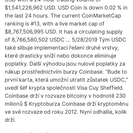
$1,541,226,962 USD. USD Coin is down 0.02 % in
the last 24 hours. The current CoinMarketCap
ranking is #13, with a live market cap of
$8,767,506,995 USD. It has a circulating supply
of 8,766,580,502 USDC … 5/28/2019 Tým USDC
také slibuje implementaci řešení druhé vrstvy,
které drasticky sníží nebo dokonce eliminuje
poplatky. Další výhodou jsou nulové poplatky za
nákup prostřednictvím burzy Coinbase. “Bude to
první karta, která umožní utratit zůstatek USDC,”
uvedl šéf krypta společnosti Visa Cuy Sheffield.
Coinbase drží v rozvaze bitcoiny v hodnotě 230
milionů $ Kryptoburza Coinbase drží kryptoměnu
ve své rozvaze od roku 2012. Nyní odhalila, kolik
drží.