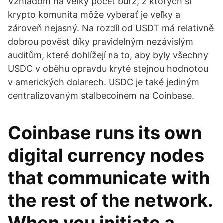
Vzhľadom na veľký počet búrz, z ktorých si
krypto komunita môže vyberať je veľky a
zároveň nejasný. Na rozdíl od USDT má relativně
dobrou pověst díky pravidelným nezávislým
auditům, které dohlížejí na to, aby byly všechny
USDC v oběhu opravdu kryté stejnou hodnotou
v amerických dolarech. USDC je také jediným
centralizovaným stalbecoinem na Coinbase.
Coinbase runs its own
digital currency nodes
that communicate with
the rest of the network.
When you initiate a