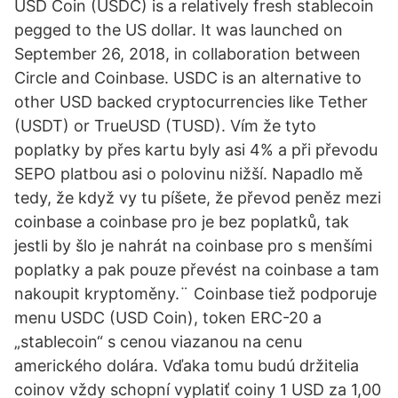
USD Coin (USDC) is a relatively fresh stablecoin
pegged to the US dollar. It was launched on
September 26, 2018, in collaboration between
Circle and Coinbase. USDC is an alternative to
other USD backed cryptocurrencies like Tether
(USDT) or TrueUSD (TUSD). Vím že tyto
poplatky by přes kartu byly asi 4% a při převodu
SEPO platbou asi o polovinu nižší. Napadlo mě
tedy, že když vy tu píšete, že převod peněz mezi
coinbase a coinbase pro je bez poplatků, tak
jestli by šlo je nahrát na coinbase pro s menšími
poplatky a pak pouze převést na coinbase a tam
nakoupit kryptoměny.¨ Coinbase tiež podporuje
menu USDC (USD Coin), token ERC-20 a
„stablecoin“ s cenou viazanou na cenu
amerického dolára. Vďaka tomu budú držitelia
coinov vždy schopní vyplatiť coiny 1 USD za 1,00