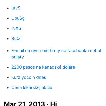
utvS
UpuSg
iNXS
BuQT
E-mail na overenie firmy na facebooku nebol
prijatý
2200 pesos na kanadské doláre
Kurz yocoin dnes
Cena lekárskej akcie
Mar 21, 2013 · Hi