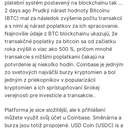
platební systém postavený na blockchainu tak …
2 days ago Prudký nárast hodnoty Bitcoinu
(BTC) mal za následok zvýšenie počtu transakcií
a s nimi aj nárast poplatkov za ich spracovanie.
Najnovšie údaje z BTC blockchainu ukazujú, že
transakčné poplatky za bitcoin sa od začiatku
roka zvýšili o viac ako 500 %, pričom mnohé
transakcie s nižšími poplatkami čakajú na
potvrdenie aj niekoľko hodín. Coinbase je jedným
zo svetových najväčší burzy kryptomien a bol
jedným z priekopníkov v popularizácii
kryptomien a ich sprístupňovaní širokej
verejnosti pre investície a transakcie..
Platforma je sice složitější, ale k přihlášení
můžete využít svůj účet u Coinbase. Směnárna a
burza jsou totiž propojené. USD Coin (USDC) is a