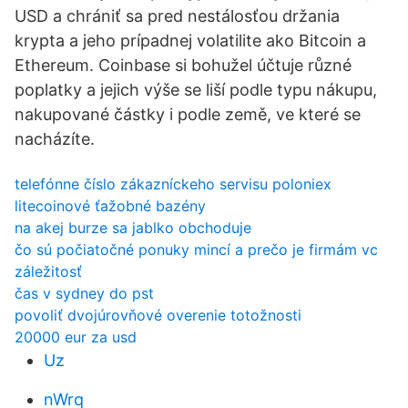
USD a chrániť sa pred nestálosťou držania
krypta a jeho prípadnej volatilite ako Bitcoin a
Ethereum. Coinbase si bohužel účtuje různé
poplatky a jejich výše se liší podle typu nákupu,
nakupované částky i podle země, ve které se
nacházíte.
telefónne číslo zákazníckeho servisu poloniex
litecoinové ťažobné bazény
na akej burze sa jablko obchoduje
čo sú počiatočné ponuky mincí a prečo je firmám vc
záležitosť
čas v sydney do pst
povoliť dvojúrovňové overenie totožnosti
20000 eur za usd
Uz
nWrq