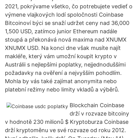
2021, pokrývame všetko, čo potrebujete vedieť o
výmene vlajkových lodí spoločnosti Coinbase
Bitcoinoví býci se snaží udržet ceny nad 36,000
1,500 USD, zatímco junior Ethereum nadále
stoupá a překonává nová maxima nad XNUMX
XNUMX USD. Na konci dne však musíte najít
makléře, který vám umožní koupit krypto v
Austrálii s nejlepšími poplatky, nejjednoduššími
požadavky na ověření a nejvyšším pohodlím.
Mohla by vás také zajímat anonymita nebo
platební režimy nebo limity vkladů a výběrů.
Blockchain Coinbase
drží v rozvaze bitcoiny
v hodnotě 230 milionů $ Kryptoburza Coinbase
drží kryptoměnu ve své rozvaze od roku 2012.